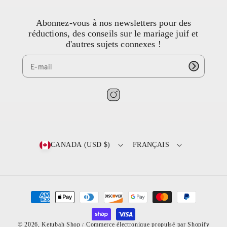
Abonnez-vous à nos newsletters pour des
réductions, des conseils sur le mariage juif et
d'autres sujets connexes !
I
n
s
t
CANADA (USD $)
FRANÇAIS
a
g
r
a
M
m
é
t
© 2026,
Ketubah Shop
Commerce électronique propulsé par Shopify
/