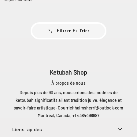
o
r
u
i
r
x
h
n
Filtrer Et Trier
a
i
b
s
i
s
t
e
u
u
e
l
Ketubah Shop
r
:
À propos de nous
Depuis plus de 90 ans, nous créons des modèles de
ketoubah significatifs alliant tradition juive, élégance et
savoir-faire artistique. Courriel:
haimsherrf@outlook.com
Montréal, Canada, +1 4384498987
Liens rapides